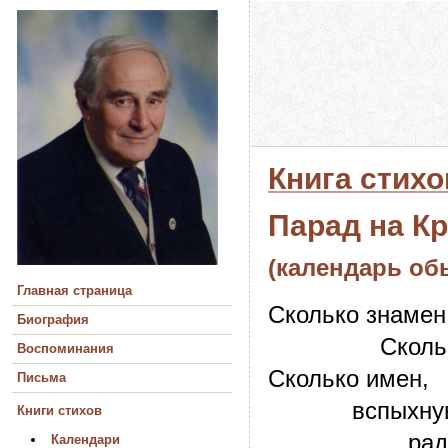
Книга стих
Парад на К
(календарь о
Главная страница
Сколько знамен!
Биография
Сколько кр
Воспоминания
Сколько имен,
Письма
вспыхнув, 
Книги стихов
ради прекр
Календари