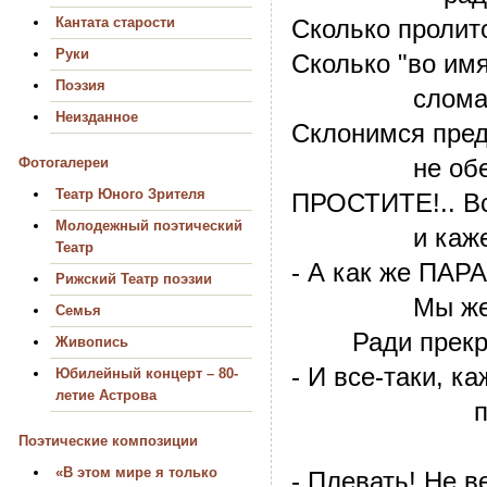
Кантата старости
Сколько пролито
Руки
Сколько "во имя
Поэзия
сломано с
Неизданное
Склонимся пред
не обессу
Фотогалереи
Театр Юного Зрителя
ПРОСТИТЕ!.. Вс
Молодежный поэтический
и кажется -
Театр
- А как же ПАР
Рижский Театр поэзии
Мы же привы
Семья
Ради прекрас
Живопись
- И все-таки, ка
Юбилейный концерт – 80-
летие Астрова
пролито с
и расстр
Поэтические композиции
«В этом мире я только
- Плевать! Не в