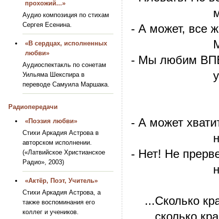
прохожий...»
мы привык
Аудио композиция по стихам
Сергея Есенина.
- А может, все 
Многие ес
«В сердцах, исполненных
любви»
- Мы любим ВП
Аудиоспектакль по сонетам
умильно
Уильяма Шекспира в
переводе Самуила Маршака.
как на
топчутс
Радиопередачи
- А может хвати
«Поэзия любви»
Стихи Аркадия Астрова в
не получи
авторском исполнении.
- Нет! Не прерв
(«Латвийское Христианское
Радио», 2003)
наш пара
«Актёр, Поэт, Учитель»
Стихи Аркадия Астрова, а
...Сколько кра
также воспоминания его
коллег и учеников.
сколько красн