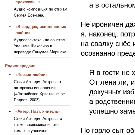
прохожий...»
а в остальном 
Аудио композиция по стихам
Сергея Есенина.
Не ироничен да
«В сердцах, исполненных
я, наконец, по
любви»
Аудиоспектакль по сонетам
на свалку снёс 
Уильяма Шекспира в
осознанно пред
переводе Самуила Маршака.
Радиопередачи
Я в гости не хо
«Поэзия любви»
От лени ли, из
Стихи Аркадия Астрова в
авторском исполнении.
докучных избе
(«Латвийское Христианское
а родственник
Радио», 2003)
успешно замен
«Актёр, Поэт, Учитель»
Стихи Аркадия Астрова, а
также воспоминания его
По горло сыт о
коллег и учеников.