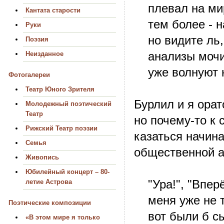
плевал на мир
Кантата старости
тем более - на
Руки
но видите ль, 
Поэзия
анализы мочи,
Неизданное
уже волнуют н
Фотогалереи
Театр Юного Зрителя
Бурлил и я орат
Молодежный поэтический
Театр
но почему-то к 
Рижский Театр поэзии
казаться начин
Семья
общественной а
Живопись
Юбилейный концерт – 80-
"Ура!", "Вперёд
летие Астрова
меня уже не те
Поэтические композиции
вот были б сыт
«В этом мире я только