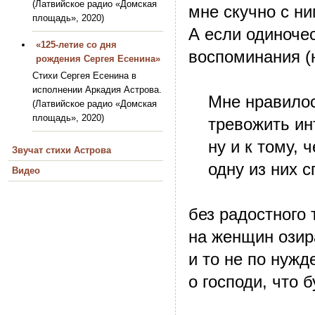
(Латвийское радио «Домская
мне скучно с ни
площадь», 2020)
А если одиночес
«125-летие со дня
воспоминания (
рождения Сергея Есенина»
Стихи Сергея Есенина в
исполнении Аркадия Астрова.
Мне нравилось
(Латвийское радио «Домская
площадь», 2020)
тревожить инт
ну и к тому, ч
Звучат стихи Астрова
одну из них сп
Видео
без радостного 
на женщин озир
и то не по нужде
о господи, что б