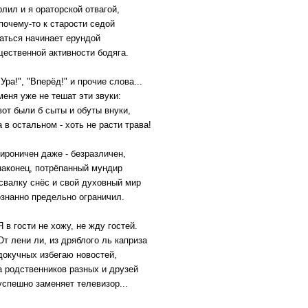
лил и я ораторской отвагой,
почему-то к старости седой
аться начинает ерундой
щественной активности бодяга.
а!", "Вперёд!" и прочие слова...
ня уже не тешат эти звуки:
т были б сыты и обуты внуки,
 остальном - хоть не расти трава!
ироничен даже - безразличен,
наконец, потрёпанный мундир
свалку снёс и свой духовный мир
ознанно предельно ограничил.
 гости не хожу, не жду гостей.
 лени ли, из дряблого ль каприза
кучных избегаю новостей,
родственников разных и друзей
пешно заменяет телевизор...