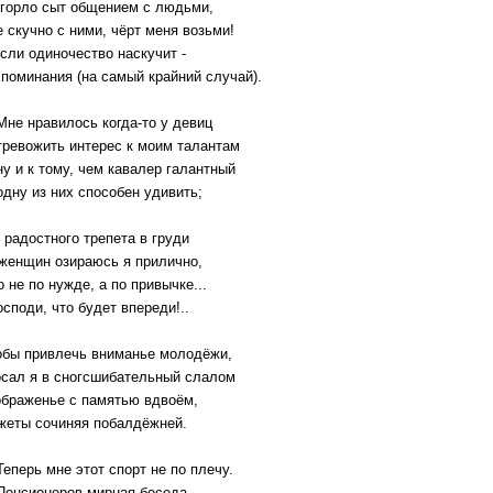
 горло сыт общением с людьми,
 скучно с ними, чёрт меня возьми!
сли одиночество наскучит -
поминания (на самый крайний случай).
е нравилось когда-то у девиц
евожить интерес к моим талантам
 и к тому, чем кавалер галантный
ну из них способен удивить;
 радостного трепета в груди
 женщин озираюсь я прилично,
о не по нужде, а по привычке...
осподи, что будет впереди!..
обы привлечь вниманье молодёжи,
осал я в сногсшибательный слалом
ображенье с памятью вдвоём,
жеты сочиняя побалдёжней.
перь мне этот спорт не по плечу.
нсионеров мирная беседа