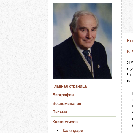
Кн
К 
Я у
я у
Что
вле
Главная страница
Не
Биография
пл
Воспоминания
те
Письма
но
ан
Книги стихов
уж
Календари