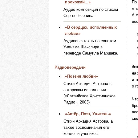
прохожий...»
По
мне
Аудио композиция по стихам
А е
Сергея Есенина.
вос
«В сердцах, исполненных
любви»
Мн
Аудиоспектакль по сонетам
тр
Уильяма Шекспира в
ну
переводе Самуила Маршака.
од
без
Радиопередачи
на
«Поэзия любви»
и т
Стихи Аркадия Астрова в
о г
авторском исполнении.
(«Латвийское Христианское
Чт
Радио», 2003)
бр
во
«Актёр, Поэт, Учитель»
сю
Стихи Аркадия Астрова, а
также воспоминания его
Те
коллег и учеников.
Пе