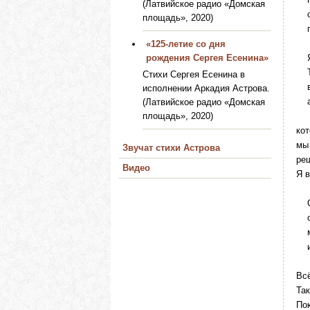
(Латвийское радио «Домская
о 
площадь», 2020)
по
«125-летие со дня
рождения Сергея Есенина»
Я 
Те
Стихи Сергея Есенина в
ве
исполнении Аркадия Астрова.
а 
(Латвийское радио «Домская
площадь», 2020)
кот
мы
Звучат стихи Астрова
реш
Видео
Я в
О,
ср
мн
и 
Всё
Так
По