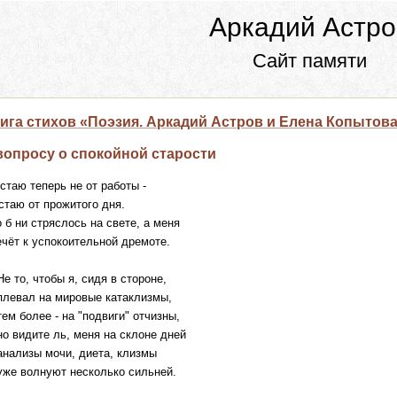
Аркадий Астро
Сайт памяти
ига стихов «Поэзия. Аркадий Астров и Елена Копытов
вопросу о спокойной старости
стаю теперь не от работы -
стаю от прожитого дня.
 б ни стряслось на свете, а меня
чёт к успокоительной дремоте.
 то, чтобы я, сидя в стороне,
евал на мировые катаклизмы,
м более - на "подвиги" отчизны,
 видите ль, меня на склоне дней
ализы мочи, диета, клизмы
е волнуют несколько сильней.