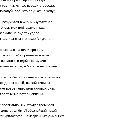
том, как лучше изводить соседа, -
жалуй, всё, что слушать я хочу;
разучился в жизни изумляться.
перь мои поблёкшие глаза
ликие не видят чудеса,
замечают маленькие блядства,
орые за страхом и враньём
 сами от себя прилежно прячем,
ая главные идейные задачи...
ышел из игры, я больше не при чём!
 если бы покой мне только снился -
еди покойной, вязкой тишины
е вовсе перестали сниться сны,
веет мимо ветер новизны...
 правильно: я к этому стремился...
 день за днём. Любезнейший покой.
кой философа. Замедленным дыханьем