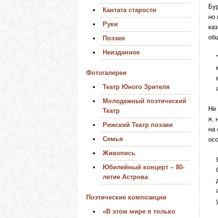
Бур
Кантата старости
но 
Руки
каз
об
Поэзия
Неизданное
"Ур
ме
Фотогалереи
во
Театр Юного Зрителя
а в
Молодежный поэтический
Не 
Театр
я, 
Рижский Театр поэзии
на 
Семья
ос
Живопись
Я в
Юбилейный концерт – 80-
От
летие Астрова
до
а 
Поэтические композиции
ус
«В этом мире я только