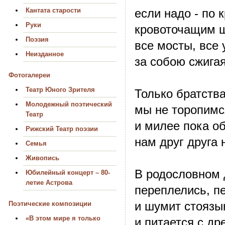
Кантата старости
если надо - по 
Руки
кровоточащим ш
Поэзия
все мосты, все
Неизданное
за собою сжигая
Фотогалереи
Театр Юного Зрителя
Только братств
Молодежный поэтический
мы не торопимс
Театр
и милее пока о
Рижский Театр поэзии
нам друг друга 
Семья
Живопись
В родословном 
Юбилейный концерт – 80-
летие Астрова
переплелись, п
и шумит стоязы
Поэтические композиции
«В этом мире я только
и питается с др