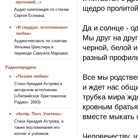
прохожий...»
щедро пролито
Аудио композиция по стихам
Сергея Есенина.
Да и солнце - о
«В сердцах, исполненных
любви»
Мы друг на друг
Аудиоспектакль по сонетам
черной, белой 
Уильяма Шекспира в
переводе Самуила Маршака.
разный профиль
Радиопередачи
Все мы родстве
«Поэзия любви»
Стихи Аркадия Астрова в
и ждет нас общи
авторском исполнении.
трубка мира жде
(«Латвийское Христианское
Радио», 2003)
кровным братья
«Актёр, Поэт, Учитель»
вместе мыкать 
Стихи Аркадия Астрова, а
также воспоминания его
коллег и учеников.
Человечеству, ч